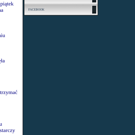
 piątek
na
FACEBOOK
niu
ęła
otrzymać
u
starczy