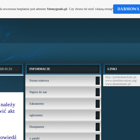
DARMOWA 
ała utworzona bezpłatnie pod adresem
Stronygratis.pl
. Czy chcesz też mieć własną stronę?
026 01:23
INFORMACJE
LINKI
http://polskokatolicki.pl/
Strona startowa
www.utrechter-union.org/
www.ekumenizm.pl/
Napisz do nas
 należy
Sakramenty
wić akt
ogłoszenia
Duszpasterz
powiedź
o parafii