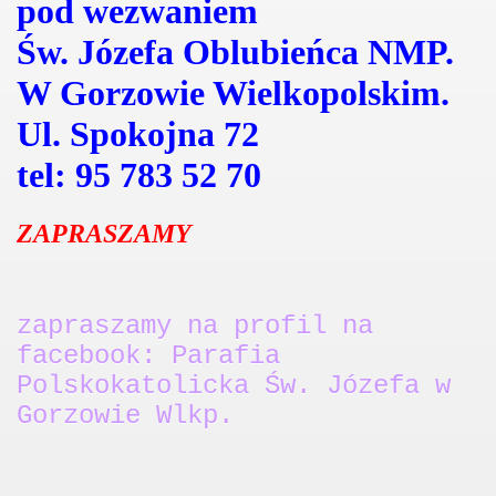
pod wezwaniem
Św. Józefa Oblubieńca NMP.
W Gorzowie Wielkopolskim.
Ul. Spokojna 72
tel: 95 783 52 70
ZAPRASZAMY
zapraszamy na profil na
facebook: Parafia
Polskokatolicka Św. Józefa w
Gorzowie Wlkp.